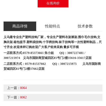
在线询价
商品详情
性能特点
技术参数
义乌最专业生产塑料挂钩厂家，专业生产
塑料衣架
裤架
.
围巾毛巾挂钩
.
文
胸衣架
.
箱包提手
.
塑料袋挂钩
.
十字绣挂钩
.
袜子挂钩等一次性塑料制品，尺
寸齐全
.
欢迎来样订购欢迎广大客户前来采购
量多可开模
一店联系方式
:0579-85373661
朱小姐
QQ
：
3007227481 /
3007215974
义乌市国际商贸城四区
85
号门
2
楼
35616
-35617店面
二店联系方式：
0579-81537662 QQ：3007215975
义乌市国际商
贸城四区
81
号门
2
楼
37662
店面
上一篇：
0064
下一篇：
0062