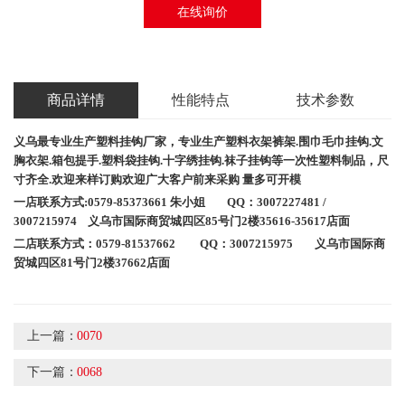
在线询价
商品详情
性能特点
技术参数
义乌最专业生产塑料挂钩厂家，专业生产
塑料衣架
裤架
.
围巾毛巾挂钩
.
文
胸衣架
.
箱包提手
.
塑料袋挂钩
.
十字绣挂钩
.
袜子挂钩等一次性塑料制品，尺
寸齐全
.
欢迎来样订购欢迎广大客户前来采购
量多可开模
一店联系方式
:0579-85373661
朱小姐
QQ
：
3007227481 /
3007215974
义乌市国际商贸城四区
85
号门
2
楼
35616
-35617店面
二店联系方式：
0579-81537662 QQ：3007215975
义乌市国际商
贸城四区
81
号门
2
楼
37662
店面
上一篇：
0070
下一篇：
0068