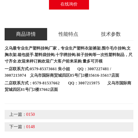
在线询价
商品详情
性能特点
技术参数
义乌最专业生产塑料挂钩厂家，专业生产
塑料衣架
裤架
.
围巾毛巾挂钩
.
文
胸衣架
.
箱包提手
.
塑料袋挂钩
.
十字绣挂钩
.
袜子挂钩等一次性塑料制品，尺
寸齐全
.
欢迎来样订购欢迎广大客户前来采购
量多可开模
一店联系方式
:0579-85373661
朱小姐
QQ
：
3007227481 /
3007215974
义乌市国际商贸城四区
85
号门
2
楼
35616
-35617店面
二店联系方式：
0579-81537662 QQ：3007215975
义乌市国际商
贸城四区
81
号门
2
楼
37662
店面
上一篇：
0150
下一篇：
0148