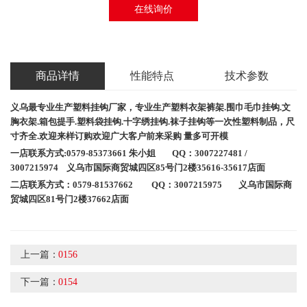
在线询价
商品详情
性能特点
技术参数
义乌最专业生产塑料挂钩厂家，专业生产
塑料衣架
裤架
.
围巾毛巾挂钩
.
文
胸衣架
.
箱包提手
.
塑料袋挂钩
.
十字绣挂钩
.
袜子挂钩等一次性塑料制品，尺
寸齐全
.
欢迎来样订购欢迎广大客户前来采购
量多可开模
一店联系方式
:0579-85373661
朱小姐
QQ
：
3007227481 /
3007215974
义乌市国际商贸城四区
85
号门
2
楼
35616
-35617店面
二店联系方式：
0579-81537662 QQ：3007215975
义乌市国际商
贸城四区
81
号门
2
楼
37662
店面
上一篇：
0156
下一篇：
0154