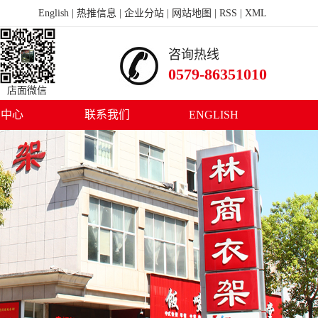
English
|
热推信息
|
企业分站
|
网站地图
|
RSS
|
XML
咨询热线
0579-86351010
店面微信
闻中心
联系我们
ENGLISH