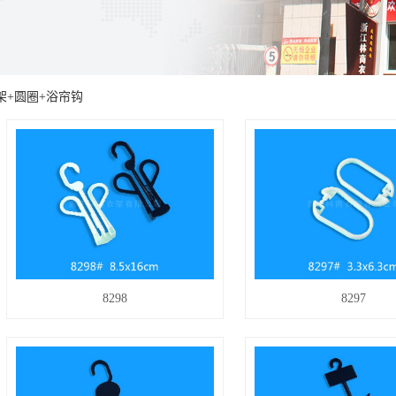
架+圆圈+浴帘钩
8298
8297