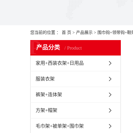
您当前的位置 ：
首 页
>
产品展示
>
围巾钩+领带钩+鞋
P
产品分类
Product
家用+西装衣架+日用品
服装衣架
裤架+连体架
方架+帽架
毛巾架+被单架+围巾架