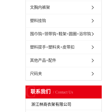
文胸内裤架
塑料挂钩
围巾钩+领带钩+鞋架+圆圈+浴帘钩
塑料提手+塑料夹+皮带扣
其他产品+配件
尺码夹
C
联系我们
Contact Us
浙江林商衣架有限公司