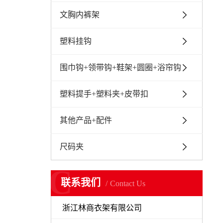
文胸内裤架
塑料挂钩
围巾钩+领带钩+鞋架+圆圈+浴帘钩
塑料提手+塑料夹+皮带扣
其他产品+配件
尺码夹
C
联系我们
Contact Us
浙江林商衣架有限公司