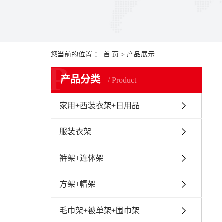
您当前的位置 ：
首 页
>
产品展示
P
产品分类
Product
家用+西装衣架+日用品
服装衣架
裤架+连体架
方架+帽架
毛巾架+被单架+围巾架