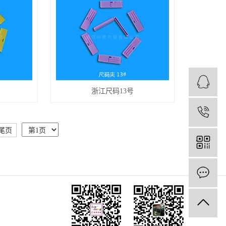
浙江尺码13号
1
尾页